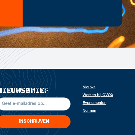
Nieuws
nieuwsbrief
Werken bij QVOX
Evenementen
Normen
INSCHRIJVEN