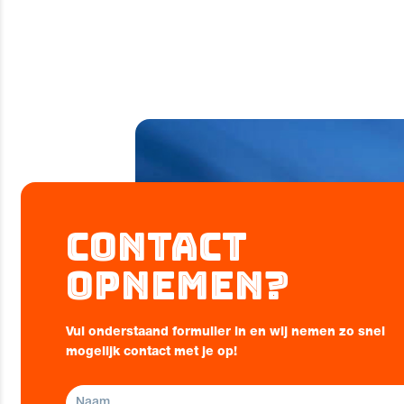
Contact
opnemen?
Vul onderstaand formulier in en wij nemen zo snel
mogelijk contact met je op!