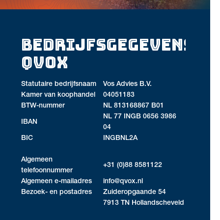
BEDRIJFSGEGEVENS
QVOX
Statutaire bedrijfsnaam
Vos Advies B.V.
Kamer van koophandel
04051183
BTW-nummer
NL 813168867 B01
NL 77 INGB 0656 3986
IBAN
04
BIC
INGBNL2A
Algemeen
+31 (0)88 8581122
telefoonnummer
Algemeen e-mailadres
info@qvox.nl
Bezoek- en postadres
Zuideropgaande 54
7913 TN Hollandscheveld