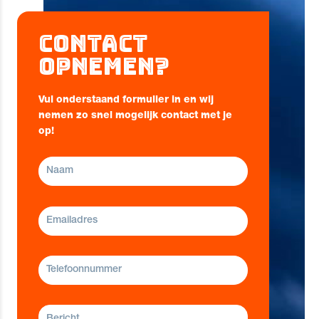
Contact
opnemen?
Vul onderstaand formulier in en wij
nemen zo snel mogelijk contact met je
op!