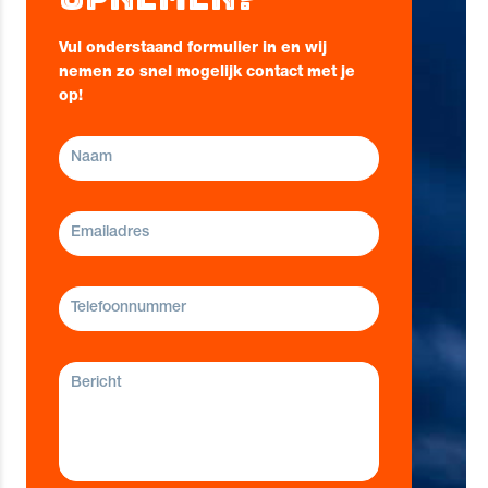
Vul onderstaand formulier in en wij
nemen zo snel mogelijk contact met je
op!