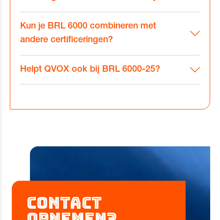
Kun je BRL 6000 combineren met
andere certificeringen?
Helpt QVOX ook bij BRL 6000-25?
Contact
opnemen?