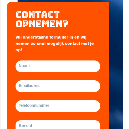
Contact
opnemen?
Vul onderstaand formulier in en wij
nemen zo snel mogelijk contact met je
op!