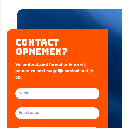
Contact
opnemen?
Vul onderstaand formulier in en wij
nemen zo snel mogelijk contact met je
op!